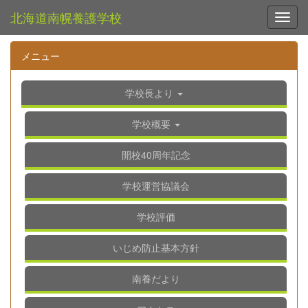
北海道南幌養護学校
Toggl
メニュー
学校長より
学校概要
開校40周年記念
学校運営協議会
学校評価
いじめ防止基本方針
南養だより